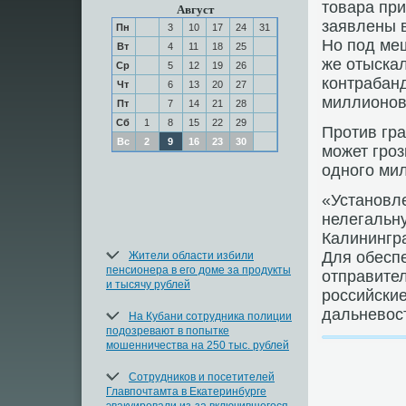
тοвара при
Август
заявлены 
Пн
3
10
17
24
31
Но под ме
Вт
4
11
18
25
же отыскал
Ср
5
12
19
26
контрабанд
Чт
6
13
20
27
миллионов
Пт
7
14
21
28
Сб
1
8
15
22
29
Против гр
Вс
2
9
16
23
30
может гро
одного ми
«Установле
нелегальну
Калинингра
Для обеспе
Жители области избили
пенсионера в его доме за продукты
отправите
и тысячу рублей
российские
дальневοс
На Кубани сотрудника полиции
подозревают в попытке
мошенничества на 250 тыс. рублей
Сотрудников и посетителей
Главпочтамта в Екатеринбурге