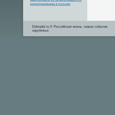
эвакуировали из-за включившегося
радиоприемника в посылке
Dobradel.ru © Российская жизнь, новые события,
зарубежье.