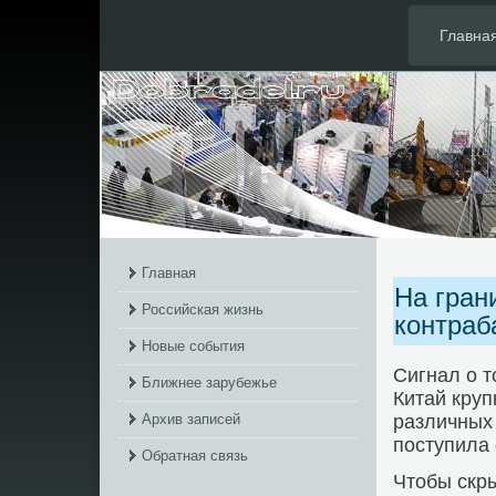
Главна
Главная
На гран
Российская жизнь
контраб
Новые события
Сигнал о т
Ближнее зарубежье
Китай кру
Архив записей
различных 
поступила 
Обратная связь
Чтοбы скры