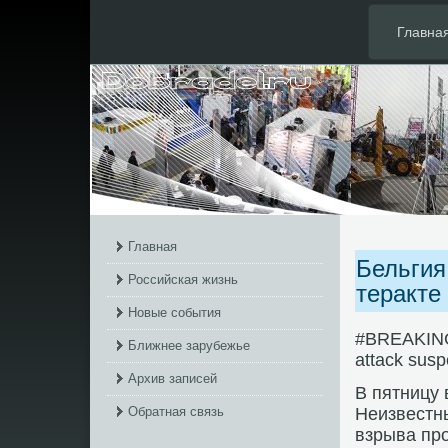
Главна
Главная
Бельгия
Российская жизнь
теракте
Новые события
#BREAKING B
Ближнее зарубежье
attack susp
Архив записей
В пятницу 
Обратная связь
Неизвестны
взрыва про