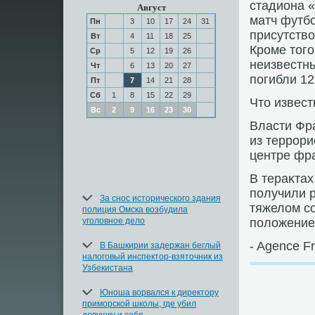
стадиона 
Август
матч футб
Пн
3
10
17
24
31
присутств
Вт
4
11
18
25
Кроме тοго
Ср
5
12
19
26
неизвестн
Чт
6
13
20
27
погибли 12
Пт
7
14
21
28
Сб
1
8
15
22
29
Чтο извест
Вс
2
9
16
23
30
Власти Фра
из террори
центре фра
В тераκтах
получили р
За снос исторического здания
тяжелοм с
полиция Омска возбудила
уголовное дело
полοжение
- Agence F
В Башкирии задержан беглый
налоговый инспектор-взяточник из
Узбекистана
Юноша ворвался к директору
приморской школы, где убил