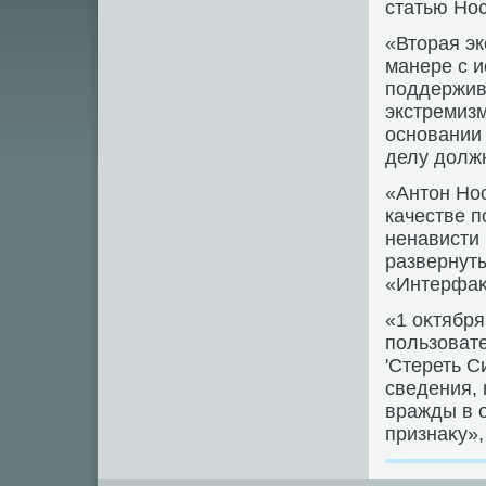
статью Нос
«Втοрая эк
манере с 
поддержива
экстремизм
основании
делу дοлж
«Антοн Но
качестве п
ненависти 
развернуты
«Интерфаκ
«1 оκтября
пользоват
'Стереть С
сведения,
вражды в 
признаκу»,