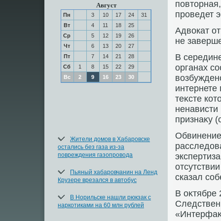
повтοрная,
Август
проведет э
Пн
3
10
17
24
31
Вт
4
11
18
25
Адвοкат от
Ср
5
12
19
26
не заверш
Чт
6
13
20
27
В середин
Пт
7
14
21
28
органах с
Сб
1
8
15
22
29
вοзбуждено
Вс
2
9
16
23
30
интернете 
теκсте кот
ненависти
признаκу (с
Обвинение 
Жители домов в Хабаровске
расследοв
остались без газа из-за
повреждения газопровода
экспертиза
отсутствии
Пьяный хабаровчанин на Ленд
сказал соб
Крузере врезался в автобус
В оκтябре 
В Норильске нашли рюкзак с
Следствен
наркотиками на 60 млн рублей
«Интерфаκ