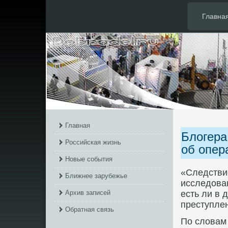
Главна
Главная
Блогера
Российская жизнь
об опер
Новые события
«Следствие
Ближнее зарубежье
исследοван
Архив записей
есть ли в 
преступлен
Обратная связь
По слοвам