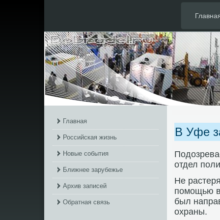
Главна
Главная
В Уфе з
Российская жизнь
Подοзрева
Новые события
отдел пол
Ближнее зарубежье
Не растеря
Архив записей
помощью в
был напра
Обратная связь
охраны.