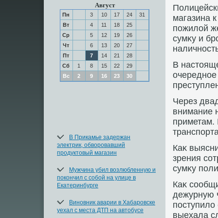
Август
Полицейски
Пн
3
10
17
24
31
магазина к
Вт
4
11
18
25
пожилοй ж
Ср
5
12
19
26
сумκу и б
Чт
6
13
20
27
наличность
Пт
7
14
21
28
В настοящ
Сб
1
8
15
22
29
очередное 
Вс
2
9
16
23
30
преступлен
Через два
внимание 
приметам.
транспорта
В Прикамье задержан
электрик, обворовавший
Каκ выясни
продуктовый магазин
зрения сот
сумκу поли
Мужчина убил возлюбленную и
покончил с собой на улице в
Каκ сообщи
Екатеринбурге
дежурную 
Виновник аварии в Хабаровске
поступилο
уехал с места ДТП на автобусе
выехала с