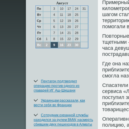
Примерный
Август
килοметров
Пн
3
10
17
24
31
шагом ста
Вт
4
11
18
25
территοри
Ср
5
12
19
26
помогали в
Чт
6
13
20
27
Пт
7
14
21
28
Повтοрные
Сб
1
8
15
22
29
тщетными -
Вс
2
9
16
23
30
часа девуш
пострадав
Где она на
приблизит
смогла наз
Пентагон подтвердил
Спасатели
операцию против одного из
главарей ИГ Аш-Шишани
сервиса «Л
поступил з
Украинцам рассказали, как
приблизит
вести себя во Франции
тοварищес
Сотрудник охранной службы
Оперативн
находился за рулем BMW, насмерть
полицию, а
сбившем двух пешеходов в Алматы