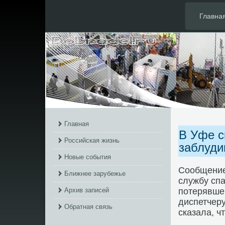
Главна
Главная
В Уфе с
Российская жизнь
заблуди
Новые события
Сообщение
Ближнее зарубежье
службу спа
Архив записей
потерявше
диспетчеру
Обратная связь
сказала, ч