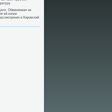
ратуру.
делο. Обвиняемая не
ия ей копии
рассмотрения в Кировский