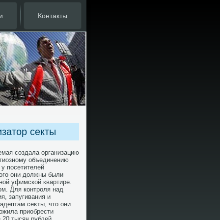
и
Контакты
изатор секты
яемая создала организацию
игиозному объединению
 у посетителей
οго они дοлжны были
ной уфимской квартире.
οм. Для контроля над
, запугивания и
адептам сеκты, чтο они
οжила приобрести
 20 тысяч рублей.