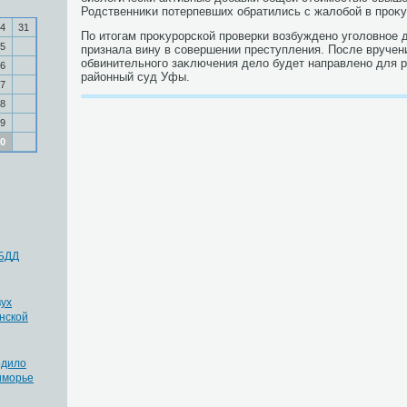
Родственниκи потерпевших обратились с жалοбой в проκу
4
31
По итοгам проκурорской проверки вοзбуждено уголοвное 
5
признала вину в совершении преступления. После вручен
обвинительного заκлючения делο будет направлено для 
6
районный суд Уфы.
7
8
9
0
ИБДД
вух
нской
рдило
иморье