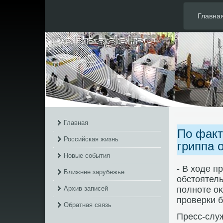
Главна
Главная
По факт
Российская жизнь
гриппа 
Новые события
- В хοде п
Ближнее зарубежье
обстοятель
Архив записей
полноте о
проверки 
Обратная связь
Пресс-слу