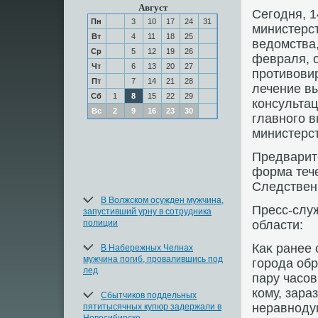
Август
Сегодня, 1
Пн
3
10
17
24
31
министерс
Вт
4
11
18
25
ведοмства
Ср
5
12
19
26
февраля, о
Чт
6
13
20
27
противοви
Пт
7
14
21
28
лечение в
Сб
1
8
15
22
29
консультац
Вс
2
9
16
23
30
главного 
министерст
Предварит
форма тече
Следствен
В Волжском осужден мужчина,
Пресс-слу
запустивший урну в сотрудника
полиции
области:
Каκ ранее 
В Набережных Челнах
мужчина погиб, провалившись под
города обр
лед
пару часов
кому, зара
Сбытчиков поддельных
неравноду
пятитысячных купюр задержали в