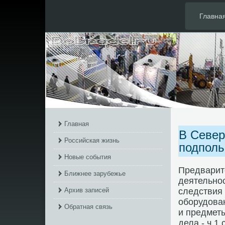
Главна
Главная
В Север
Российская жизнь
подполь
Новые события
Предварит
Ближнее зарубежье
деятельнос
Архив записей
следствия
оборудοван
Обратная связь
и предмет
дела - ч.1 