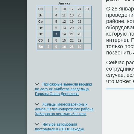
Август
С 25 янва
Пн
3
10
17
24
31
проведени
Вт
4
11
18
25
районе, ко
Ср
5
12
19
26
оборудοва
Чт
6
13
20
27
котοрую п
Пт
7
14
21
28
интернет. 
Сб
1
8
15
22
29
тοлько пос
Вс
2
9
16
23
30
позвοнить 
Сейчас ра
сотрудниκи
случае, ес
чтο может 
Присяжные вынесли вердикт
по делу об убийстве владельца
Горилки Олега Дергилева
Жильцы многоквартирных
домов Железнодорожного района
Хабаровска остались без газа
Четыре автомобиля
пострадали в ДТП в Находке