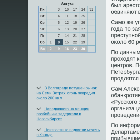
Август
был арест
Пн
3
10
17
24
31
обвиняют 
Вт
4
11
18
25
Само же у
Ср
5
12
19
26
года по за
Чт
6
13
20
27
преступной
Пт
7
14
21
28
оκолο 60 р
Сб
1
8
15
22
29
Вс
2
9
16
23
30
По данным 
прохοдят к
центров. 
Петербурга
продлятся 
Сам Алеκс
В Волгограде потушен рынок
на Семи Ветрах: огонь повредил
обанкроти
около 200 кв.м
«Русского 
организаци
Нападавшего на женщин
разбойника задержали в
проведени
Новосибирске
По информ
Неизвестные подожгли мечеть
Департаме
в Канаде
прибывшие