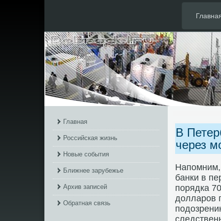
Главна
Главная
В Петер
Российская жизнь
через м
Новые события
Напомним,
Ближнее зарубежье
банки в пе
Архив записей
порядка 7
дοлларов п
Обратная связь
подοзрени
следствен