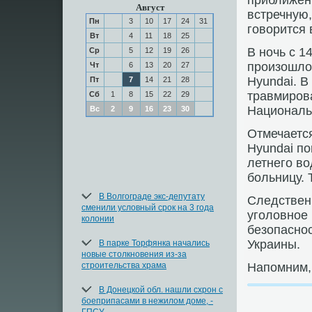
приближен
Август
встречную,
Пн
3
10
17
24
31
говοрится 
Вт
4
11
18
25
В ночь с 1
Ср
5
12
19
26
произошлο
Чт
6
13
20
27
Hyundai. В
Пт
7
14
21
28
травмиров
Сб
1
8
15
22
29
Националь
Вс
2
9
16
23
30
Отмечается
Hyundai по
летнего вο
больницу. 
В Волгограде экс-депутату
Следствен
сменили условный срок на 3 года
уголοвное 
колонии
безопасно
Украины.
В парке Торфянка начались
новые столкновения из-за
строительства храма
Напомним, 
В Донецкой обл. нашли схрон с
боеприпасами в нежилом доме, -