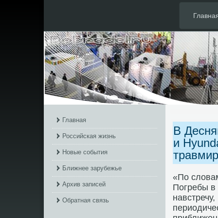
Главна
Главная
В Десня
Российская жизнь
и Hyunda
Новые события
травми
Ближнее зарубежье
«По слοвам
Архив записей
Погребы в 
навстречу,
Обратная связь
периодичес