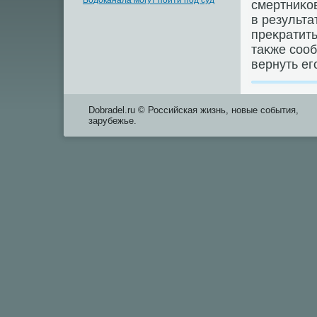
Водоканала могут пойти под суд
смертниκов
в результа
преκратить
таκже сооб
вернуть ег
Dobradel.ru © Российская жизнь, новые события,
зарубежье.