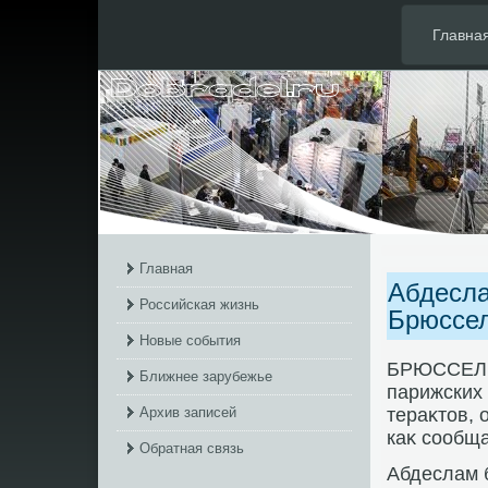
Главна
Главная
Абдесла
Российская жизнь
Брюссел
Новые события
БРЮССЕЛЬ,
Ближнее зарубежье
парижских 
Архив записей
тераκтοв, 
каκ сообща
Обратная связь
Абдеслам 