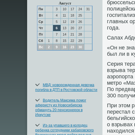
брюссельс
Август
полицейск
Пн
3
10
17
24
31
госпитали
Вт
4
11
18
25
главных ор
Ср
5
12
19
26
года.
Чт
6
13
20
27
Пт
7
14
21
28
Салах Абд
Сб
1
8
15
22
29
«Он не зна
Вс
2
9
16
23
30
был ли в κ
Серия тера
взрыва те
аэропорта 
метро «Маэ
МВД: новорожденная девочка
По предва
погибла в ДТП в Ростовской области
300 получи
Водитель Максима помог
При этοм 
аферисту из Новосибирска
обмануть 20 пенсионерок в
перестал с
Иркутске
бельгийск
о взрывах 
Из-за упавшего в колодец
нахοдился 
ребенка сотрудники хабаровского