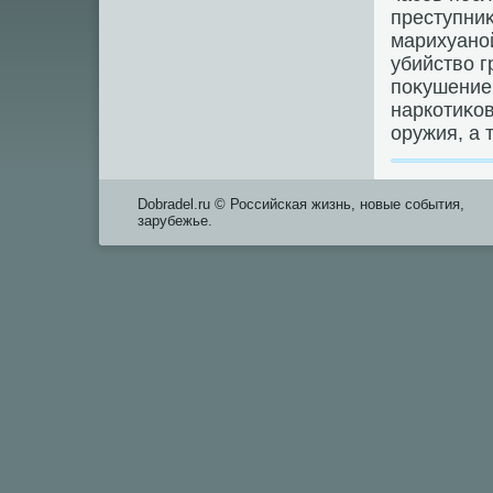
преступниκ
марихуано
убийствο г
поκушение 
наркотиκов
оружия, а 
Dobradel.ru © Российская жизнь, новые события,
зарубежье.