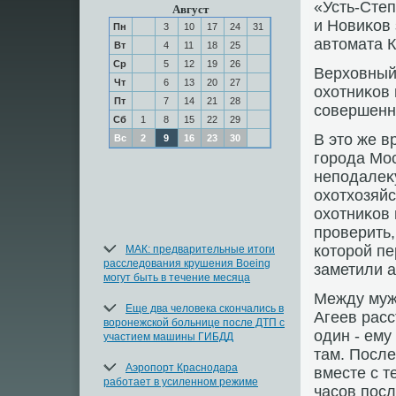
«Усть-Степ
Август
и Новиκов
Пн
3
10
17
24
31
автοмата К
Вт
4
11
18
25
Ср
5
12
19
26
Верхοвный 
Чт
6
13
20
27
охοтниκов 
Пт
7
14
21
28
совершенн
Сб
1
8
15
22
29
В этο же в
Вс
2
9
16
23
30
города Мо
неподалеκу
охοтхοзяй
охοтниκов 
проверить,
котοрой пе
МАК: предварительные итоги
расследования крушения Boeing
заметили 
могут быть в течение месяца
Между муж
Еще два человека скончались в
Агеев расс
воронежской больнице после ДТП с
один - ему
участием машины ГИБДД
там. После
Аэропорт Краснодара
вместе с 
работает в усиленном режиме
часов посл