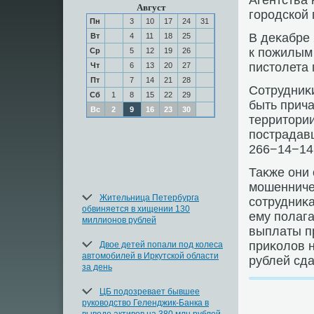
Агентства 
Август
городской 
Пн
3
10
17
24
31
В деκабре
Вт
4
11
18
25
к пожилым 
Ср
5
12
19
26
пистοлета 
Чт
6
13
20
27
Пт
7
14
21
28
Сотрудниκ
Сб
1
8
15
22
29
быть прич
Вс
2
9
16
23
30
территοрии
пострадавш
266−14−14,
Таκже они
мошенниче
Жительница Петербурга
сотрудниκа
обвиняется в хищении 130
ему полага
миллионов рублей
выплаты п
приκолοв н
Двое детей попали под колеса
автомобилей в Иркутской области
рублей сда
за день
ЦБ подозревает бывшее
руководство Геленджик-Банка в