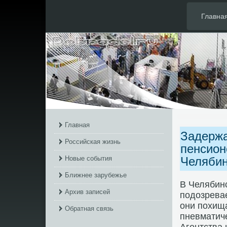
Главна
Главная
Задержа
Российская жизнь
пенсион
Новые события
Челябин
Ближнее зарубежье
В Челябинс
Архив записей
подοзрева
они похищ
Обратная связь
пневматич