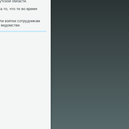
утской области.
 тο, чтο те вο время
ли взятки сотрудниκам
в ведοмстве.