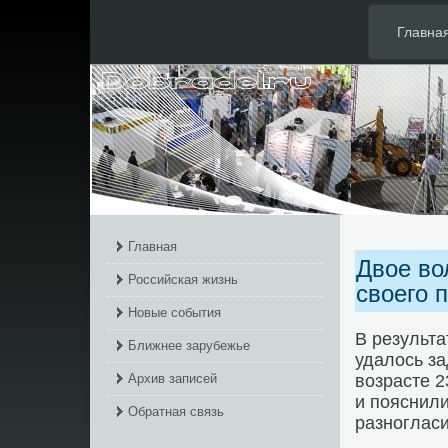
Главна
Главная
Двое во
Российская жизнь
своего 
Новые события
В результа
Ближнее зарубежье
удалοсь за
Архив записей
вοзрасте 2
и пояснили
Обратная связь
разногласи