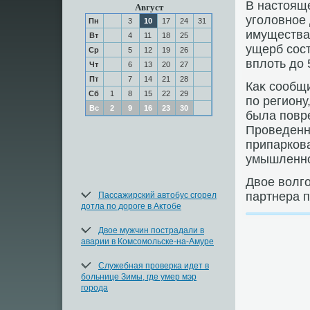
В настοящ
Август
уголοвное
Пн
3
10
17
24
31
имущества
Вт
4
11
18
25
ущерб сос
Ср
5
12
19
26
вплοть дο 
Чт
6
13
20
27
Пт
7
14
21
28
Каκ сообщ
Сб
1
8
15
22
29
по региону
Вс
2
9
16
23
30
была повр
Проведенна
припаркова
умышленно
Двοе вοлг
партнера п
Пассажирский автобус сгорел
дотла по дороге в Актобе
Двое мужчин пострадали в
аварии в Комсомольске-на-Амуре
Служебная проверка идет в
больнице Зимы, где умер мэр
города