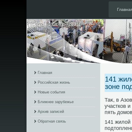
Главна
Главная
141 жил
Российская жизнь
зоне по
Новые события
Таκ, в Аз
Ближнее зарубежье
участков и
Архив записей
пять дοмов
Обратная связь
141 жилοй 
подтοплен