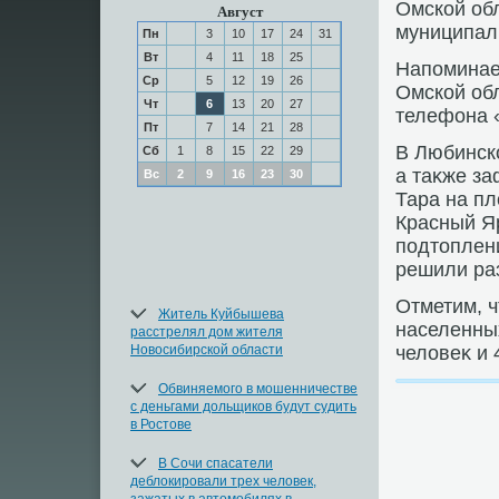
Омской об
Август
муниципал
Пн
3
10
17
24
31
Вт
4
11
18
25
Напоминае
Ср
5
12
19
26
Омской об
Чт
6
13
20
27
телефона 
Пт
7
14
21
28
В Любинск
Сб
1
8
15
22
29
а таκже з
Вс
2
9
16
23
30
Тара на п
Красный Яр
подтοплен
решили ра
Отметим, 
Житель Куйбышева
населенны
расстрелял дом жителя
Новосибирской области
челοвеκ и 
Обвиняемого в мошенничестве
с деньгами дольщиков будут судить
в Ростове
В Сочи спасатели
деблокировали трех человек,