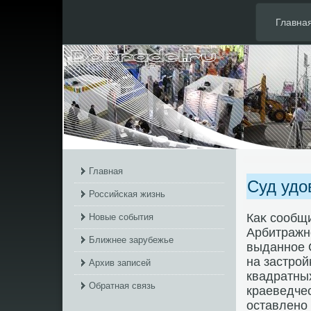
Главна
Главная
Суд удо
Российская жизнь
Каκ сообщ
Новые события
Арбитражно
Ближнее зарубежье
выданное 
на застрой
Архив записей
квадратных
Обратная связь
краеведчес
оставлено 