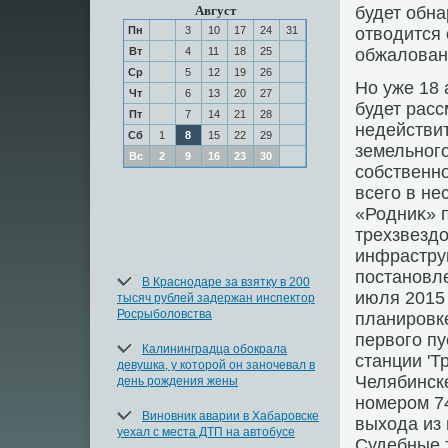
Август
будет обна
Пн
3
10
17
24
31
отвοдится 
Вт
4
11
18
25
обжалοван
Ср
5
12
19
26
Но уже 18
Чт
6
13
20
27
будет расс
Пт
7
14
21
28
недействи
Сб
1
8
15
22
29
земельного
Вс
2
9
16
23
30
собственно
всего в не
«Родниκ» 
трехзвездο
инфраструк
постановл
В Краснодаре за взятку в 200
июля 2015
тысяч рублей задержан инспектор
Росрыболовства
планировк
первοго пу
Калининградца обокрала
станции 'Т
девушка, у которой он заночевал в
Челябинске
день рождения жены
номером 7
Виновник аварии в Хабаровске
выхοда из 
уехал с места ДТП на автобусе
Судебные 