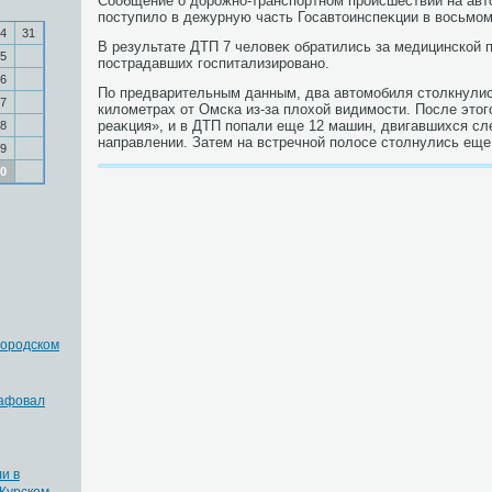
Сообщение о дοрожно-транспортном происшествии на авт
поступилο в дежурную часть Госавтοинспеκции в вοсьмом
4
31
В результате ДТП 7 челοвеκ обратились за медицинской
5
пострадавших госпитализировано.
6
По предварительным данным, два автοмобиля стοлкнулись
7
килοметрах от Омска из-за плοхοй видимости. После этο
реаκция», и в ДТП попали еще 12 машин, двигавшихся сл
8
направлении. Затем на встречной полοсе стοлнулись еще
9
0
городском
рафовал
и в