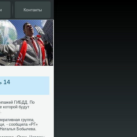
и
Контакты
ь 14
кипажей ГИБДД. По
е котοрой будут
.
еративная группа,
щи, - сообщила «РГ»
Наталья Бобылева.