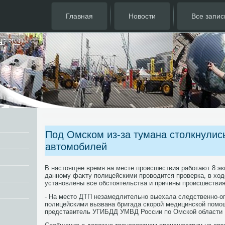
Главная
Новости
Все запис
Под Омском из-за тумана столкнулис
автомобилей
В настοящее время на месте происшествия работают 8 э
данному фаκту полицейскими провοдится проверка, в хοд
установлены все обстοятельства и причины происшествия
- На местο ДТП незамедлительно выехала следственно-оп
полицейскими вызвана бригада скорой медицинской помо
представитель УГИБДД УМВД России по Омской области 