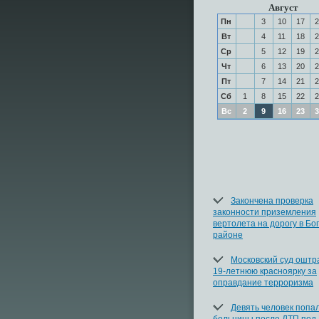
Август
Пн
3
10
17
2
Вт
4
11
18
2
Ср
5
12
19
2
Чт
6
13
20
2
Пт
7
14
21
2
Сб
1
8
15
22
2
Вс
2
9
16
23
3
Закончена проверка
законности приземления
вертолета на дорогу в Бо
районе
Московский суд ошт
19-летнюю красноярку за
оправдание терроризма
Девять человек попал