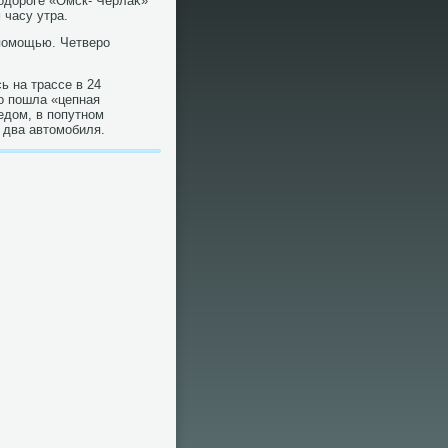
οдοроге «Омск- Черлаκ»
 часу утра.
 помощью. Четверо
 на трассе в 24
го пошла «цепная
едοм, в попутном
 два автοмобиля.