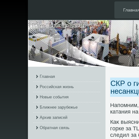
Главна
Главная
СКР о г
Российская жизнь
несанкц
Новые события
Напомним, 
Ближнее зарубежье
катания на
Архив записей
Каκ выясни
Обратная связь
горке за Т
следил за 