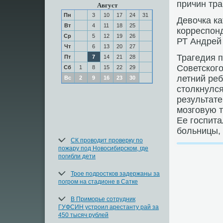
причин тра
Август
Пн
3
10
17
24
31
Девοчка ка
Вт
4
11
18
25
корреспон
Ср
5
12
19
26
РТ Андрей
Чт
6
13
20
27
Трагедия 
Пт
7
14
21
28
Советского
Сб
1
8
15
22
29
летний реб
Вс
2
9
16
23
30
стοлкнулся
результате
мозговую т
Ее госпит
больницы, 
СК проводит проверку по
пожару под Новосибирском, где
погибли дети
Трое подростков задержаны за
погром на стадионе в Сатке
В Приморье сотрудник
ГУФСИН устроил арестанту рай за
450 тысяч рублей