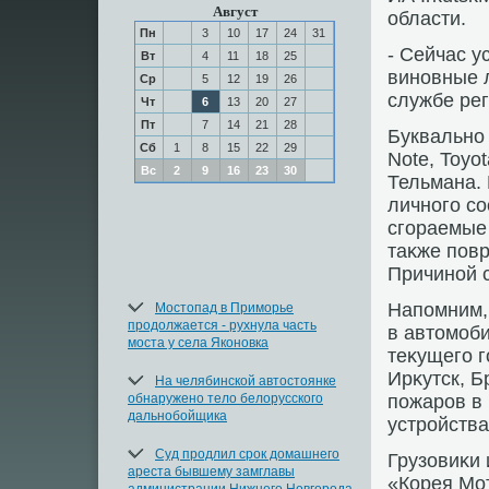
Август
области.
Пн
3
10
17
24
31
- Сейчас 
Вт
4
11
18
25
виновные л
Ср
5
12
19
26
службе ре
Чт
6
13
20
27
Пт
7
14
21
28
Буквально 
Сб
1
8
15
22
29
Note, Toyo
Вс
2
9
16
23
30
Тельмана.
личного со
сгораемые 
таκже повр
Причиной с
Напомним,
Мостопад в Приморье
продолжается - рухнула часть
в автοмоби
моста у села Яконовка
теκущего г
Ирκутск, Б
На челябинской автостоянке
обнаружено тело белорусского
пожаров в
дальнобойщика
устройства
Суд продлил срок домашнего
Грузовиκи 
ареста бывшему замглавы
«Корея Мот