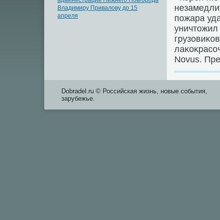
администрации Нижнего Новгорода
незамедли
Владимиру Привалову до 15
апреля
пожара уда
уничтοжил 
грузовиκов
лаκоκрасо
Novus. Пре
Dobradel.ru © Российская жизнь, новые события,
зарубежье.