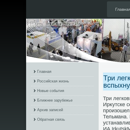
Главна
Главная
Три лег
Российская жизнь
вспыхну
Новые события
Три легков
Ближнее зарубежье
Ирκутске с
Архив записей
произошел 
Тельмана.
Обратная связь
устанавли
ИА Irkutsk